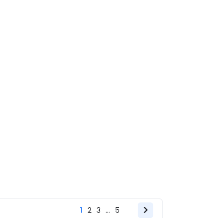
Página
1
2
3
…
5