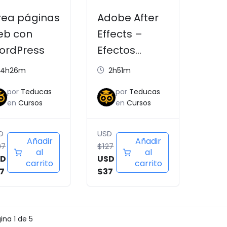
D
USD
USD
USD
rea páginas
Adobe After
07.
$57.
$127.
$37.
eb con
Effects –
ordPress
Efectos
especiales
4h26m
2h51m
por
Teducas
por
Teducas
en
Cursos
en
Cursos
D
USD
Añadir
Añadir
07
$
127
al
al
SD
USD
carrito
carrito
7
$
37
gina
1
de
5