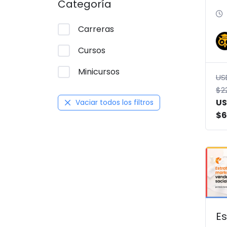
Categoría
Cr
(P
Carreras
Cursos
Minicursos
US
$
2
U
Vaciar todos los filtros
$
6
Es