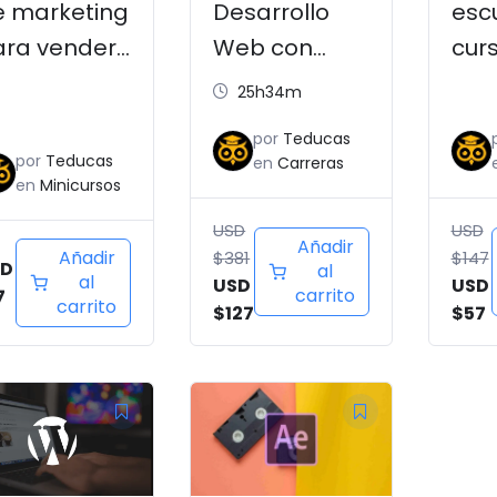
e marketing
Desarrollo
esc
ara vender
Web con
cur
n redes
WordPress
Wor
25h34m
ciales
por
Teducas
por
Teducas
en
Carreras
en
Minicursos
USD
USD
Añadir
Añadir
$
381
$
147
SD
al
al
USD
USD
carrito
7
carrito
$
127
$
57
El
El
El
ecio
precio
precio
precio
iginal
actual
original
actual
a:
es:
era:
es: