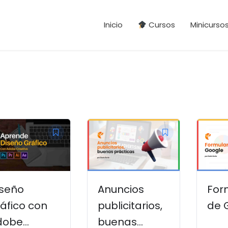
Inicio
Cursos
Minicurso
El
ecio
precio
iginal
actual
a:
es:
D
USD
iseño
Anuncios
For
28.
$67.
áfico con
publicitarios,
de 
dobe
buenas