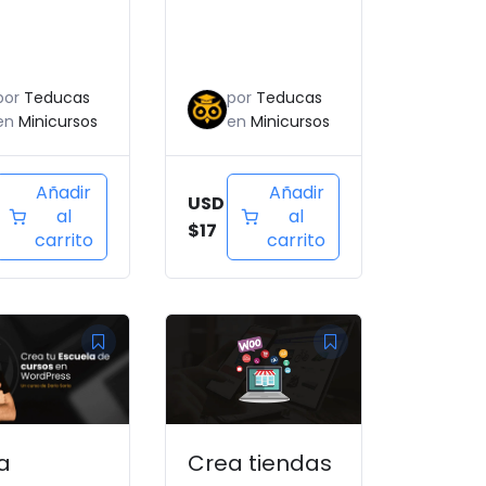
por
Teducas
por
Teducas
en
Minicursos
en
Minicursos
Añadir
Añadir
USD
al
al
$
17
carrito
carrito
l
El
El
io
recio
precio
precio
nal
ctual
original
actual
s:
era:
es:
SD
USD
USD
a
Crea tiendas
57.
$127.
$57.