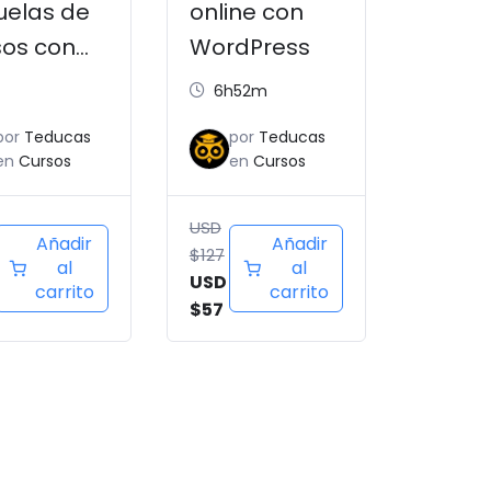
uelas de
online con
sos con
WordPress
dPress
6h52m
por
Teducas
por
Teducas
en
Cursos
en
Cursos
USD
Añadir
Añadir
$
127
al
al
USD
carrito
carrito
$
57