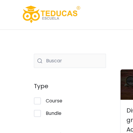
Ir
al
contenido
El
pr
Type
or
er
Course
US
D
$2
Bundle
gr
A