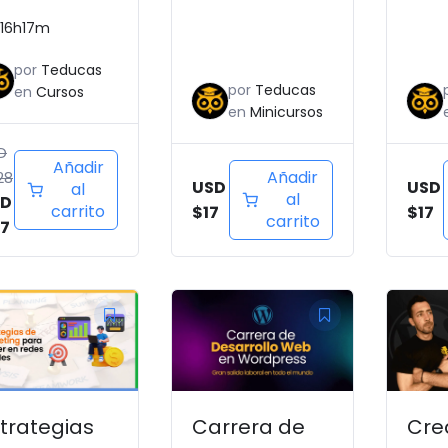
eative
prácticas
16h17m
ack 4 en 1)
por
Teducas
por
Teducas
en
Cursos
en
Minicursos
D
Añadir
Añadir
28
USD
USD
al
al
SD
carrito
$
17
$
17
carrito
7
El
El
El
E
precio
precio
prec
p
original
actual
origi
a
era:
es:
era:
e
USD
USD
USD
U
trategias
Carrera de
Cre
$381.
$127.
$147.
$