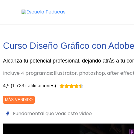
Ir
al
contenido
Curso Diseño Gráfico con Adobe
Alcanza tu potencial profesional, dejando atrás a tu 
Incluye 4 programas: illustrator, photoshop, after effec
4,5 (1.723 calificaciones)
Valorado





con
MÁS VENDIDO
4.5
de
Fundamental que veas este video
5