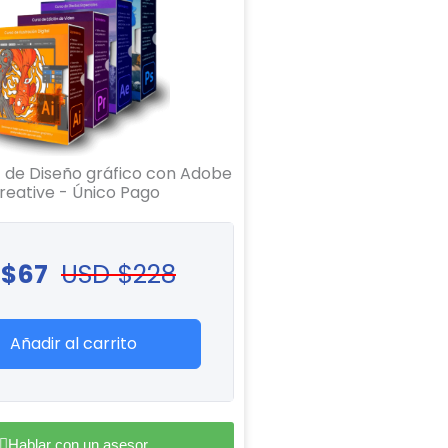
1 de Diseño gráfico con Adobe
reative - Único Pago
 $
67
USD $
228
Añadir al carrito
Hablar con un asesor