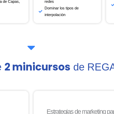
a de Capas,
redes
Dominar los tipos de
interpolación
2 minicursos
e
de REG
Estrategias de marketing p