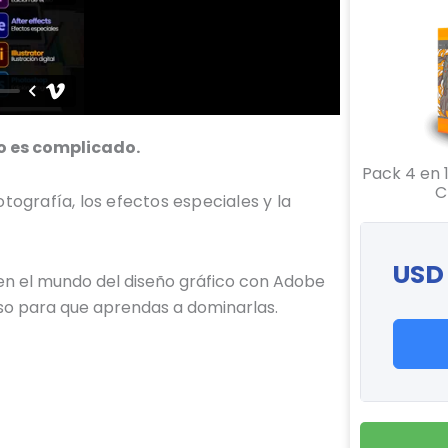
o es complicado.
Pack 4 en 
C
otografía, los efectos especiales y la
USD
 en el mundo del diseño gráfico con Adobe
aso para que aprendas a dominarlas.