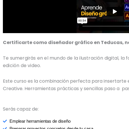
Certificarte como diseñador gráfico en Teducas, n
Te sumergirás en el mundo de la ilustración digital, la f
edición de video.
Este curso es la combinación perfecta para insertarte
Creative. Herramientas prácticas y sencillas paso a p
Serás capaz de:
Emplear herramientas de diseño
Preparar proyectos concretos desde tu casa