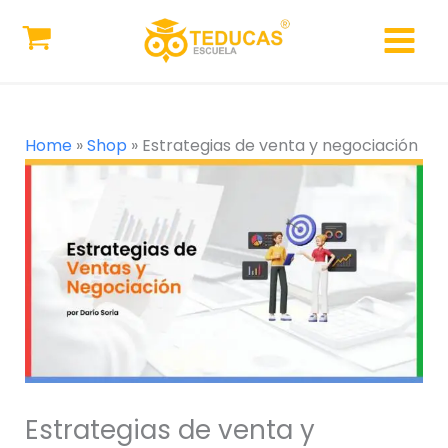
venta
Ir
y
al
negociación
contenido
cantidad
Home
»
Shop
»
Estrategias de venta y negociación
Estrategias
de
venta
y
negociación
cantidad
Estrategias de venta y