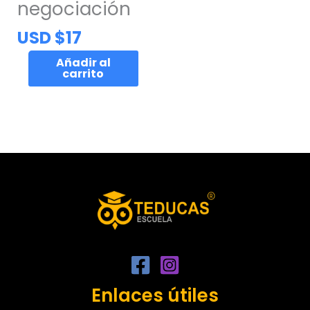
negociación
USD $
17
Añadir al
carrito
Enlaces útiles