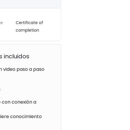
te
Certificate of
completion
s incluidos
n video paso a paso
s
o con conexión a
uiere conocimiento