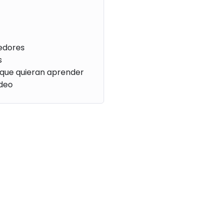
edores
s
que quieran aprender
ideo