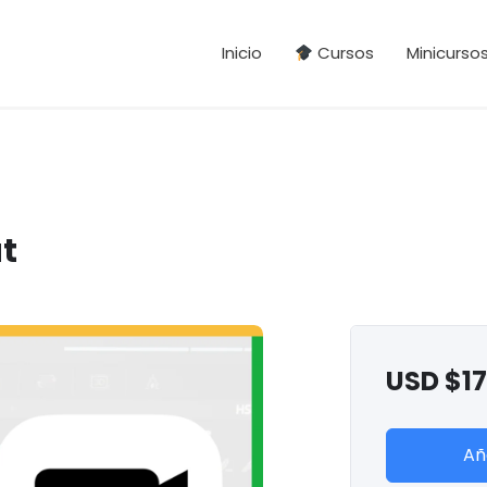
Inicio
Cursos
Minicurso
t
USD $
1
Añ