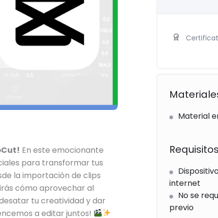
Certifica
Materiale
Material e
Requisito
pCut!
En este emocionante
ciales para transformar tus
Dispositiv
de la importación de clips
internet
brirás cómo aprovechar al
No se req
esatar tu creatividad y dar
previo
encemos a editar juntos!