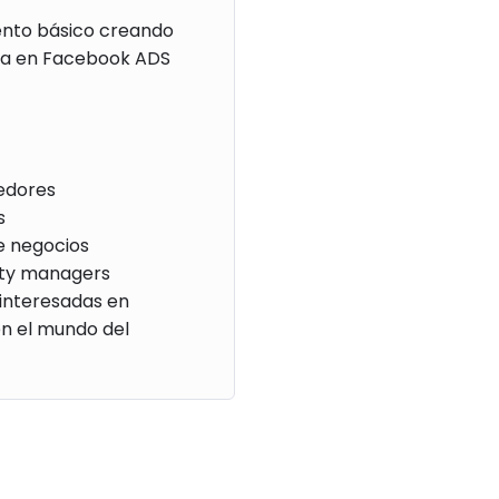
nto básico creando
a en Facebook ADS
edores
s
e negocios
ty managers
interesadas en
en el mundo del