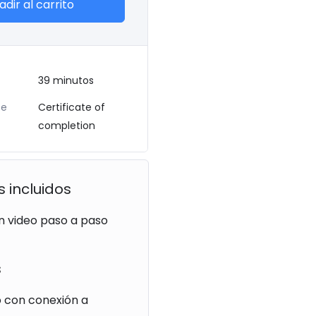
adir al carrito
39
minutos
te
Certificate of
completion
s incluidos
n video paso a paso
s
o con conexión a